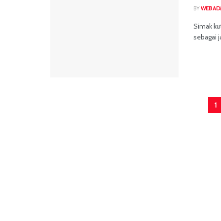
BY
WEB AD
Simak kut
sebagai j
1