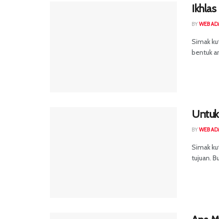
Ikhlas
BY
WEB AD
Simak kut
bentuk am
Untuk 
BY
WEB AD
Simak ku
tujuan. B