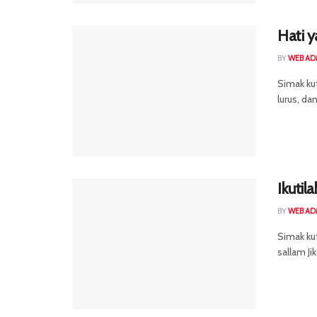
Hati y
BY
WEB AD
Simak ku
lurus, da
Ikutil
BY
WEB AD
Simak kut
sallam Ji