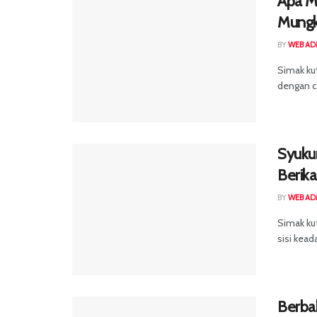
Apa M
Mungk
BY
WEB AD
Simak ku
dengan ca
Syukur
Berik
BY
WEB AD
Simak ku
sisi keada
Berba