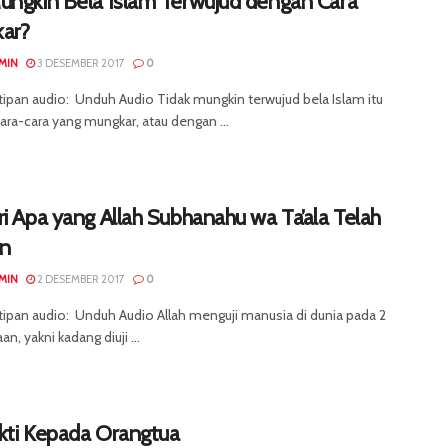
ungkin Bela Islam Terwujud dengan Cara
ar?
MIN
3 DESEMBER 2017
0
tipan audio: Unduh Audio Tidak mungkin terwujud bela Islam itu
ra-cara yang mungkar, atau dengan ...
i Apa yang Allah Subhanahu wa Ta’ala Telah
an
MIN
2 DESEMBER 2017
0
tipan audio: Unduh Audio Allah menguji manusia di dunia pada 2
an, yakni kadang diuji ...
kti Kepada Orangtua