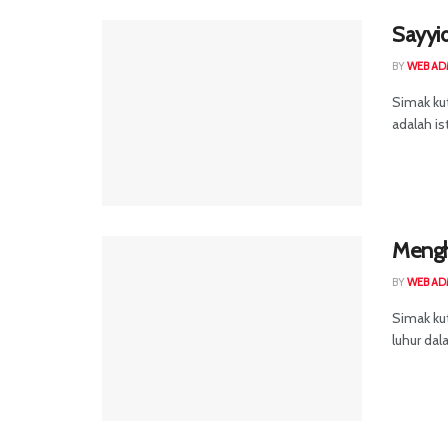
Sayyid
BY
WEB AD
Simak kut
adalah is
Mengh
BY
WEB AD
Simak ku
luhur dal