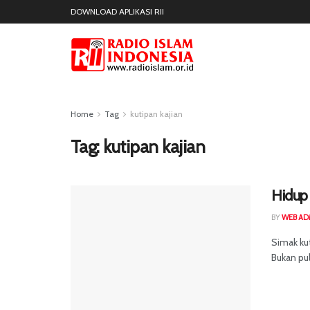
DOWNLOAD APLIKASI RII
Home
Tag
kutipan kajian
Tag:
kutipan kajian
Hidup 
BY
WEB AD
Simak kut
Bukan pul